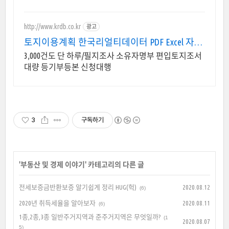
http://www.krdb.co.kr
광고
토지이용계획 한국리얼티데이터 PDF Excel 자동
처리!
3,000건도 단 하루/필지조사 소유자명부 편입토지조서
대량 등기부등본 신청대행
3
구독하기
'
부동산 및 경제 이야기
' 카테고리의 다른 글
전세보증금반환보증 알기쉽게 정리 HUG(헉)
2020.08.12
(6)
2020년 취득세율을 알아보자
2020.08.11
(6)
1종,2종,3종 일반주거지역과 준주거지역은 무엇일까?
(1
2020.08.07
5)