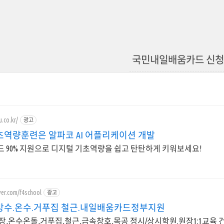
국민내일배움카드 신
u.co.kr/
광고
초역량훈련은 알파코 AI 어플리케이션 개발
 90% 지원으로 디지털 기초역량을 쉽고 탄탄하게 키워보세요!
ver.com/f4school
광고
방수.온수.거푸집 철근.내일배움카드정부지원
장,온수온돌,거푸집,철근,금속창호,목공 정시/상시학원.원장1:1교육