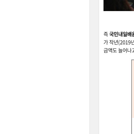
즉
국민내일배
가 작년(201
금액도 늘어나