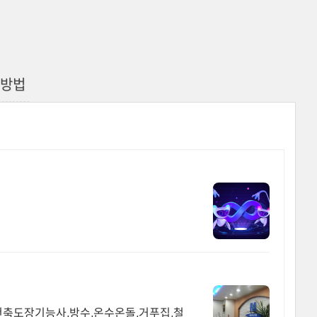
청방법
 건축도장기능사,방수,온수온돌,거푸집,철